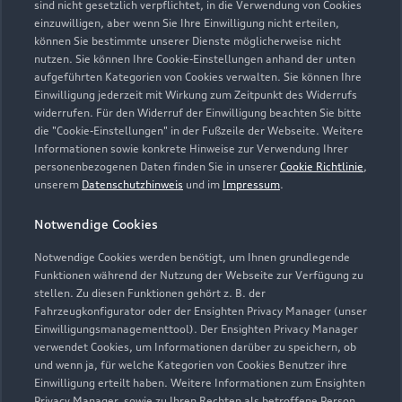
sind nicht gesetzlich verpflichtet, in die Verwendung von Cookies
Öffnungszeiten
einzuwilligen, aber wenn Sie Ihre Einwilligung nicht erteilen,
können Sie bestimmte unserer Dienste möglicherweise nicht
nutzen. Sie können Ihre Cookie-Einstellungen anhand der unten
aufgeführten Kategorien von Cookies verwalten. Sie können Ihre
Verkauf
Einwilligung jederzeit mit Wirkung zum Zeitpunkt des Widerrufs
Geöffnet bis
18:00
widerrufen. Für den Widerruf der Einwilligung beachten Sie bitte
die "Cookie-Einstellungen" in der Fußzeile der Webseite. Weitere
Informationen sowie konkrete Hinweise zur Verwendung Ihrer
Service
personenbezogenen Daten finden Sie in unserer
Cookie Richtlinie
,
Geöffnet bis
18:00
unserem
Datenschutzhinweis
und im
Impressum
.
Notwendige Cookies
Teile- & Zubehörverkauf
Geöffnet bis
18:00
Notwendige Cookies werden benötigt, um Ihnen grundlegende
Funktionen während der Nutzung der Webseite zur Verfügung zu
stellen. Zu diesen Funktionen gehört z. B. der
Fahrzeugkonfigurator oder der Ensighten Privacy Manager (unser
Einwilligungsmanagementtool). Der Ensighten Privacy Manager
Zurück nach oben
verwendet Cookies, um Informationen darüber zu speichern, ob
und wenn ja, für welche Kategorien von Cookies Benutzer ihre
Einwilligung erteilt haben. Weitere Informationen zum Ensighten
Modelle
Privacy Manager, sowie zu Ihren Rechten als betroffene Person