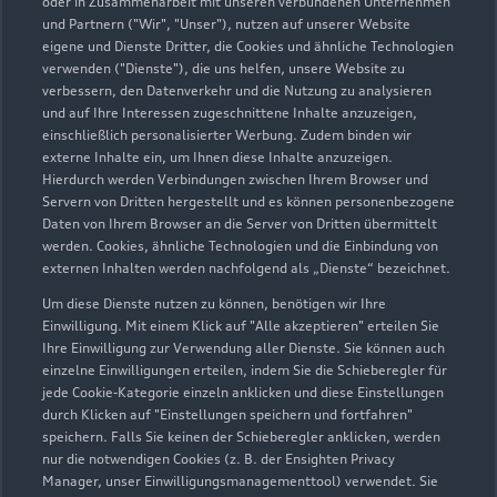
oder in Zusammenarbeit mit unseren verbundenen Unternehmen
und Partnern ("Wir", "Unser"), nutzen auf unserer Website
eigene und Dienste Dritter, die Cookies und ähnliche Technologien
verwenden ("Dienste"), die uns helfen, unsere Website zu
verbessern, den Datenverkehr und die Nutzung zu analysieren
und auf Ihre Interessen zugeschnittene Inhalte anzuzeigen,
einschließlich personalisierter Werbung. Zudem binden wir
externe Inhalte ein, um Ihnen diese Inhalte anzuzeigen.
Hierdurch werden Verbindungen zwischen Ihrem Browser und
Servern von Dritten hergestellt und es können personenbezogene
Im Niederfeld 2+5
Daten von Ihrem Browser an die Server von Dritten übermittelt
werden. Cookies, ähnliche Technologien und die Einbindung von
63589 Linsengericht
externen Inhalten werden nachfolgend als „Dienste“ bezeichnet.
06051 97330
Um diese Dienste nutzen zu können, benötigen wir Ihre
Einwilligung. Mit einem Klick auf "Alle akzeptieren" erteilen Sie
Ihre Einwilligung zur Verwendung aller Dienste. Sie können auch
info@geiger-liebsch.de
einzelne Einwilligungen erteilen, indem Sie die Schieberegler für
jede Cookie-Kategorie einzeln anklicken und diese Einstellungen
Kontaktdaten herunterladen
durch Klicken auf "Einstellungen speichern und fortfahren"
speichern. Falls Sie keinen der Schieberegler anklicken, werden
nur die notwendigen Cookies (z. B. der Ensighten Privacy
Manager, unser Einwilligungsmanagementtool) verwendet. Sie