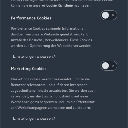
können Sie in unserer
Cookie Richtlinie
nachlesen.
Kaufen & leasen
Alle Modelle
Performance Cookies
Modelle vergleichen
Service & Zubehör
Performance Cookies sammeln Informationen
Neuwagensuche
darüber, wie unsere Webseite genutzt wird (z. B.
Elektromodelle
Anzahl der Besuche, Verweildauer). Diese Cookies
Gebrauchtwagensuche
Support
werden zur Optimierung der Webseite verwendet.
Saisonale Angebote
Plug-in-Hybride
Gebrauchtwagen
Einstellungen anpassen
Audi Services
Über Audi
Kundenservice
Finanzierung
Marketing Cookies
Garantie
Händlersuche
Aktionen & Angebote
Unternehmen
Marketing Cookies werden verwendet, um für die
Audi digital services
Benutzer relevantere und auf deren Interessen
Audi Code
Geschäftskunden
Karriere
zugeschnittene Inhalte anzubieten. Sie werden auch
myAudi
verwendet, um die Erscheinungshäufigkeit einer
Häufige Fragen (FAQ)
Investor Relations
Werbeanzeige zu begrenzen und um die Effektivität
© 2026 AUDI AG. Alle Rechte vorbehalten
von Werbekampagnen zu messen und zu steuern.
Audi Online Beratung
Presse & Media Center
Impressum
Rechtliches
Hinweisgebersystem
Einstellungen anpassen
Online-Terminvereinbarung
Datenschutz
Datenschutzinformation
Cookie-Einstellungen